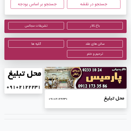
جستجو در نقشه
جستجو بر اساس بودجه
باغ تالار
تشریفات مجالس
سالن های عقد
آتلیه ها
ترحیم و ختم