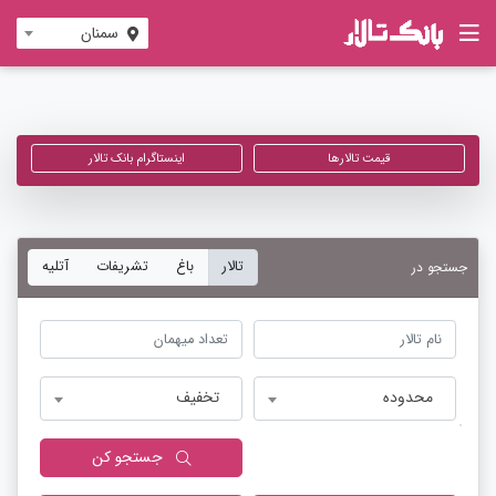
سمنان
قیمت تالارها
اینستاگرام بانک تالار
تالار
باغ
تشریفات
آتلیه
جستجو در
محدوده
تخفیف
جستجو کن