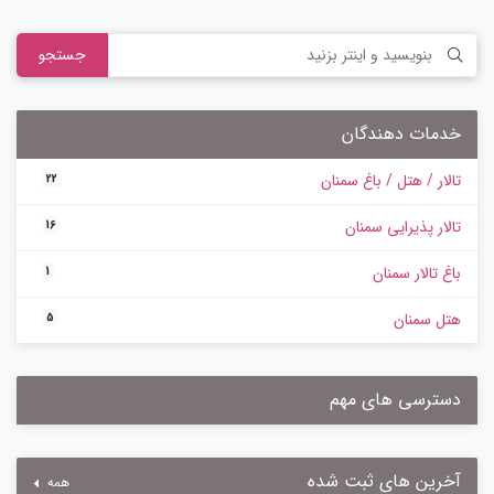
جستجو
خدمات دهندگان
تالار / هتل / باغ سمنان
22
تالار پذیرایی سمنان
16
باغ تالار سمنان
1
هتل سمنان
5
دسترسی های مهم
آخرین های ثبت شده
همه