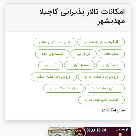
امکانات تالار پذیرایی کاچیلا
مهدیشهر
ظرفیت تالار
: نامشخص
اتاق عقد داخل سالن
سفره عقد
گل آرایی
شستشوی میوه
شمع آرایی
مشعل آرایی
آسانسور
ورودی ایام هفته: ندارد
ورودی آخر هفته: ندارد
ورودی اعیاد: ندارد
پارکینگ: 300 خودرو
ظرفیت اتاق عقد: ندارد
سایر امکانات: