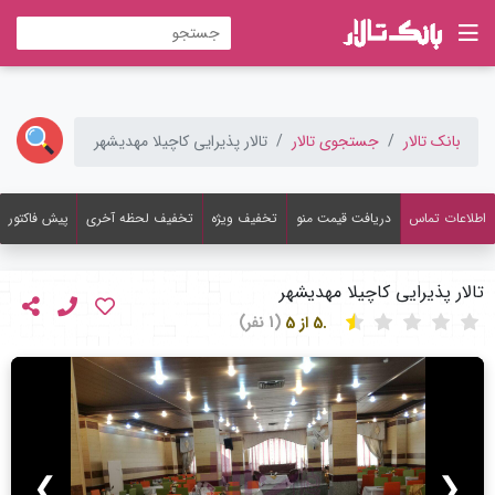
بانک تالار
جستجوی تالار
تالار پذیرایی کاچیلا مهدیشهر
اطلاعات تماس
دریافت قیمت منو
تخفیف ویژه
تخفیف لحظه آخری
پیش فاکتور
تالار پذیرایی کاچیلا مهدیشهر
.5 از 5
(1 نفر)
❯
❮