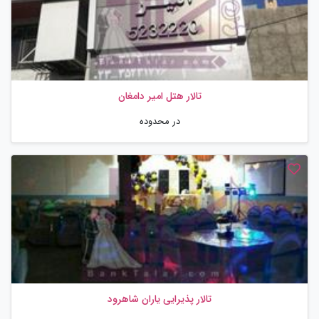
تالار هتل امیر دامغان
در محدوده
تالار پذیرایی یاران شاهرود