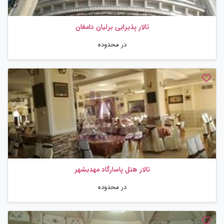
تالار پذیرایی برلیان دامغان
در محدوده
تالار هتل پاسارگاد مهدیشهر
در محدوده