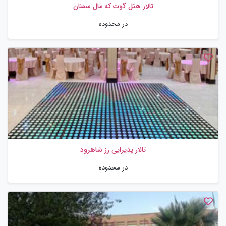
تالار هتل گوت که مال سمنان
در محدوده
تالار پذیرایی رز شاهرود
در محدوده